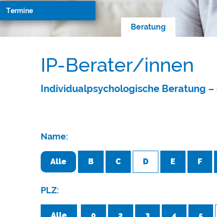
Termine
Beratung
IP-Berater/innen
Individualpsychologische Beratung – 
Name:
Alle
B
C
D
E
F
PLZ:
Alle
0
2
3
4
5