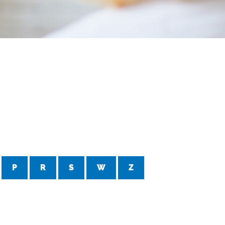
P
R
S
W
Z