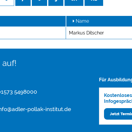
Name
Markus Ditscher
 auf!
Für Ausbildun
1573 5498000
Kostenloses
Infogespräc
nfo@adler-pollak-institut.de
Jetzt Term