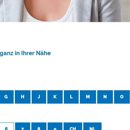
ganz in Ihrer Nähe
G
H
J
K
L
M
N
O
6
7
8
9
CH
NL