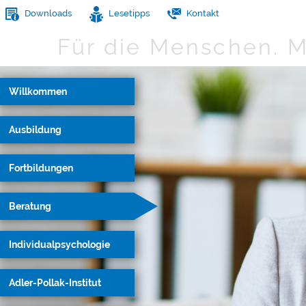
Downloads
Lesetipps
Kontakt
Für die Menschen.
M
Willkommen
Ausbildung
Fortbildungen
Beratung
Individualpsychologie
Adler-Pollak-Institut