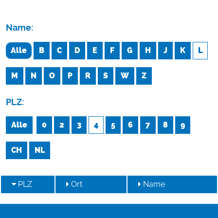
Name:
Alle
B
C
D
E
F
G
H
J
K
L
M
N
O
P
R
S
W
Z
PLZ:
Alle
0
2
3
4
5
6
7
8
9
CH
NL
PLZ
Ort
Name