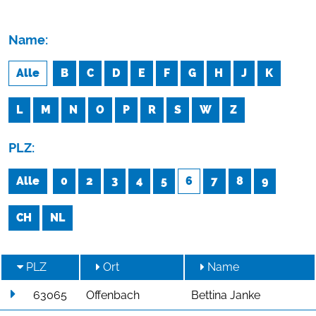
Name:
Alle
B
C
D
E
F
G
H
J
K
L
M
N
O
P
R
S
W
Z
PLZ:
Alle
0
2
3
4
5
6
7
8
9
CH
NL
PLZ
Ort
Name
63065
Offenbach
Bettina Janke