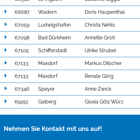
66687
Wadern
Doris Haupenthal
67059
Ludwigshafen
Christa Nehls
67098
Bad Dürkheim
Annette Groß
67105
Schifferstadt
Ulrike Strubel
67133
Maxdorf
Markus Ditscher
67133
Maxdorf
Renate Görg
67346
Speyer
Anne Zwick
69251
Gaiberg
Gisela Gölz Würz
Nehmen Sie Kontakt mit uns auf!