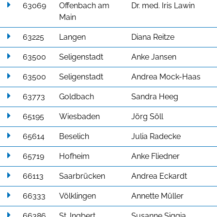
63069
Offenbach am
Dr. med. Iris Lawin
Main
63225
Langen
Diana Reitze
63500
Seligenstadt
Anke Jansen
63500
Seligenstadt
Andrea Mock-Haas
63773
Goldbach
Sandra Heeg
65195
Wiesbaden
Jörg Söll
65614
Beselich
Julia Radecke
65719
Hofheim
Anke Fliedner
66113
Saarbrücken
Andrea Eckardt
66333
Völklingen
Annette Müller
66386
St. Ingbert
Susanne Siggia