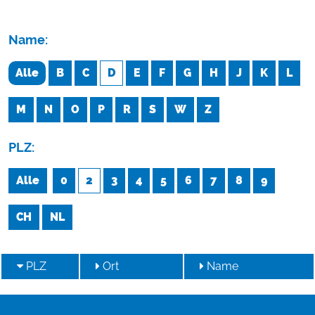
Name:
Alle
B
C
D
E
F
G
H
J
K
L
M
N
O
P
R
S
W
Z
PLZ:
Alle
0
2
3
4
5
6
7
8
9
CH
NL
PLZ
Ort
Name