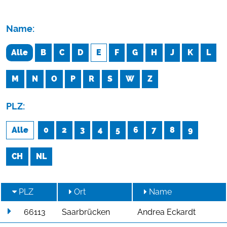
Name:
Alle
B
C
D
E
F
G
H
J
K
L
M
N
O
P
R
S
W
Z
PLZ:
Alle
0
2
3
4
5
6
7
8
9
CH
NL
PLZ
Ort
Name
66113
Saarbrücken
Andrea Eckardt