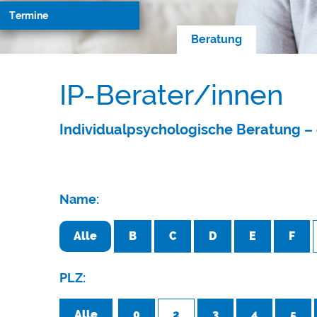
Termine
Beratung
IP-Berater/innen
Individualpsychologische Beratung – 
Name:
Alle
B
C
D
E
F
PLZ:
Alle
0
2
3
4
5