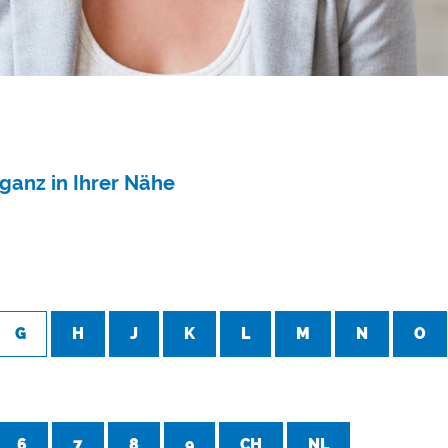
ganz in Ihrer Nähe
G
H
J
K
L
M
N
O
6
7
8
9
CH
NL