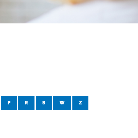
P
R
S
W
Z