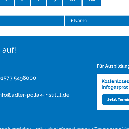
Name
 auf!
Für Ausbildun
1573 5498000
Kostenloses
Infogespräc
nfo@adler-pollak-institut.de
Jetzt Term