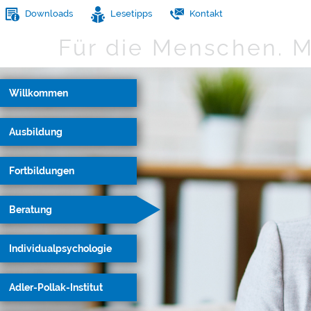
Downloads
Lesetipps
Kontakt
Für die Menschen.
M
Willkommen
Ausbildung
Fortbildungen
Beratung
Individualpsychologie
Adler-Pollak-Institut