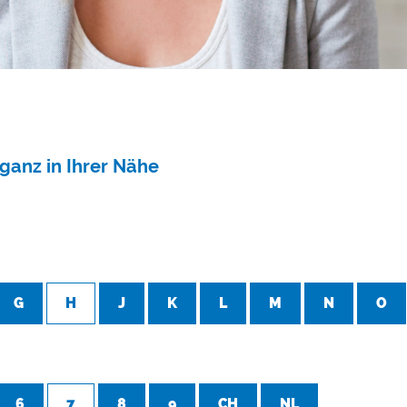
ganz in Ihrer Nähe
G
H
J
K
L
M
N
O
6
7
8
9
CH
NL