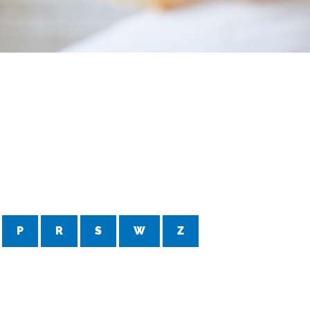
P
R
S
W
Z