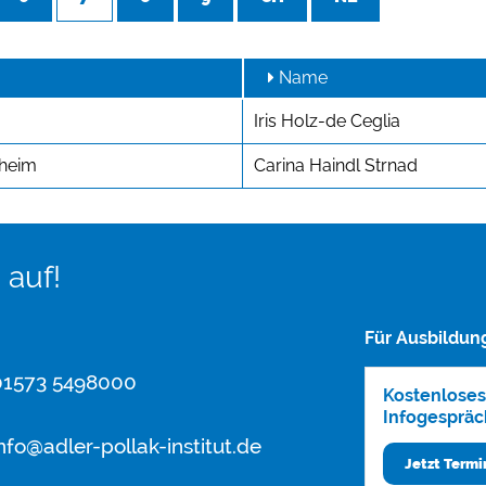
Name
Iris Holz-de Ceglia
heim
Carina Haindl Strnad
 auf!
Für Ausbildun
1573 5498000
Kostenloses
Infogespräc
nfo@adler-pollak-institut.de
Jetzt Term