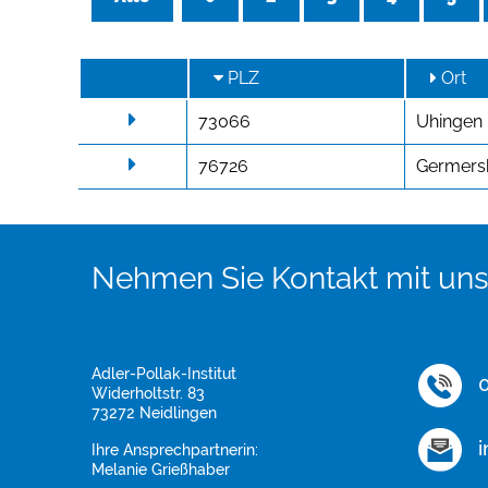
PLZ
Ort
73066
Uhingen
76726
Germers
Nehmen Sie Kontakt mit uns
Adler-Pollak-Institut
0
Widerholtstr. 83
73272 Neidlingen
i
Ihre Ansprechpartnerin:
Melanie Grießhaber