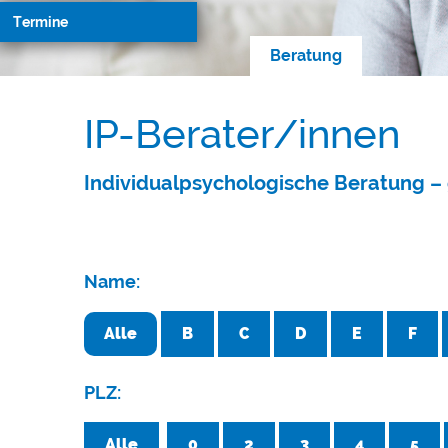
Termine
Beratung
IP-Berater/innen
Individualpsychologische Beratung – 
Name:
Alle
B
C
D
E
F
PLZ:
Alle
0
2
3
4
5