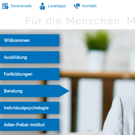
Downloads
Lesetipps
Kontakt
Für die Menschen.
M
Willkommen
Ausbildung
Fortbildungen
Beratung
Individualpsychologie
Adler-Pollak-Institut