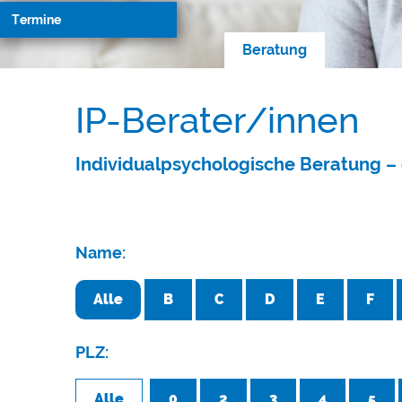
Termine
Beratung
IP-Berater/innen
Individualpsychologische Beratung – 
Name:
Alle
B
C
D
E
F
PLZ:
Alle
0
2
3
4
5