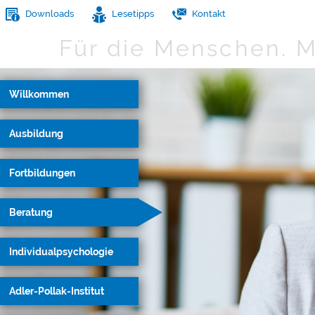
Downloads
Lesetipps
Kontakt
Für die Menschen.
M
Willkommen
Ausbildung
Fortbildungen
Beratung
Individualpsychologie
Adler-Pollak-Institut