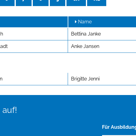
Name
ch
Bettina Janke
tadt
Anke Jansen
rn
Brigitte Jenni
 auf!
Für Ausbildun