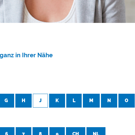
ganz in Ihrer Nähe
G
H
J
K
L
M
N
O
6
7
8
9
CH
NL