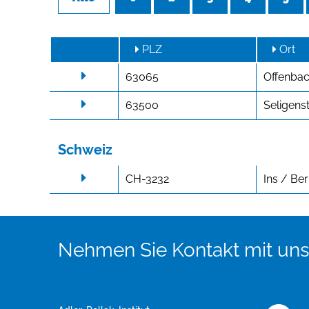
PLZ
Ort
63065
Offenba
63500
Seligens
Schweiz
CH-3232
Ins / Be
Nehmen Sie Kontakt mit uns