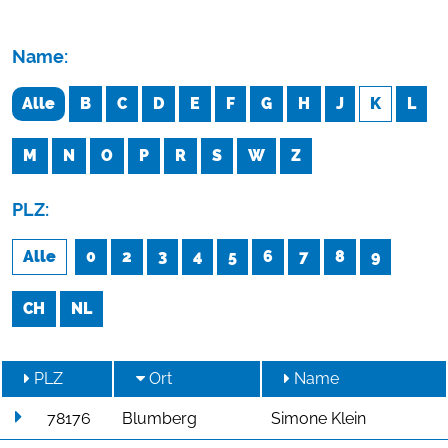
Name:
Alle
B
C
D
E
F
G
H
J
K
L
M
N
O
P
R
S
W
Z
PLZ:
Alle
0
2
3
4
5
6
7
8
9
CH
NL
PLZ
Ort
Name
78176
Blumberg
Simone Klein