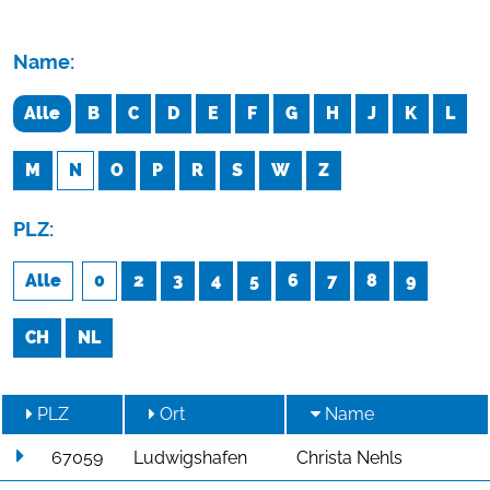
Name:
Alle
B
C
D
E
F
G
H
J
K
L
M
N
O
P
R
S
W
Z
PLZ:
Alle
0
2
3
4
5
6
7
8
9
CH
NL
PLZ
Ort
Name
67059
Ludwigshafen
Christa Nehls