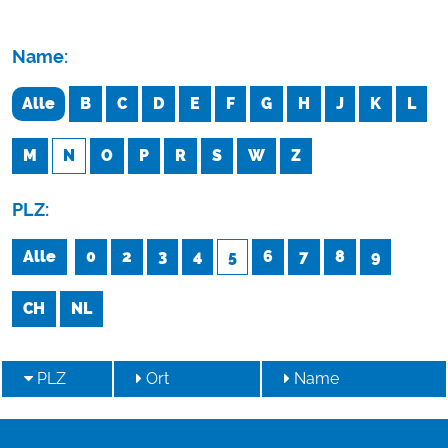
Name:
Alle
B
C
D
E
F
G
H
J
K
L
M
N
O
P
R
S
W
Z
PLZ:
Alle
0
2
3
4
5
6
7
8
9
CH
NL
PLZ
Ort
Name