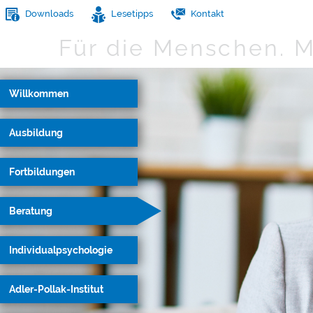
Downloads
Lesetipps
Kontakt
Für die Menschen.
M
Willkommen
Ausbildung
Fortbildungen
Beratung
Individualpsychologie
Adler-Pollak-Institut