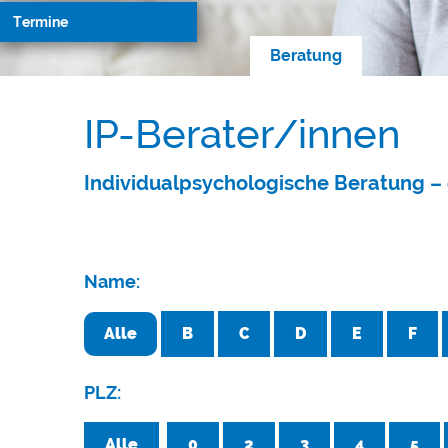
Termine
Beratung
IP-Berater/innen
Individualpsychologische Beratung – 
Name:
Alle
B
C
D
E
F
PLZ:
Alle
0
2
3
4
5