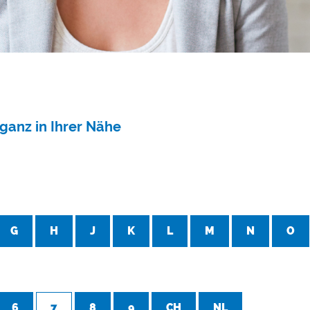
ganz in Ihrer Nähe
G
H
J
K
L
M
N
O
6
7
8
9
CH
NL