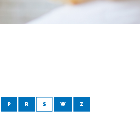
P
R
S
W
Z