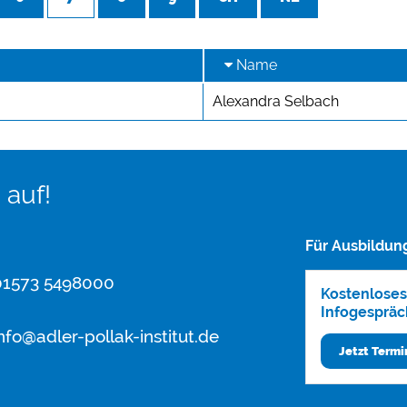
Name
Alexandra Selbach
 auf!
Für Ausbildun
1573 5498000
Kostenloses
Infogespräc
nfo@adler-pollak-institut.de
Jetzt Term