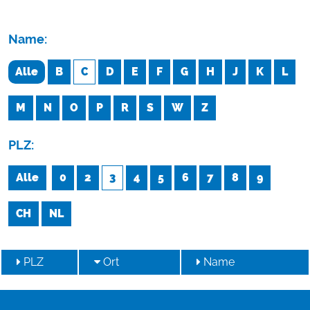
Name:
Alle
B
C
D
E
F
G
H
J
K
L
M
N
O
P
R
S
W
Z
PLZ:
Alle
0
2
3
4
5
6
7
8
9
CH
NL
PLZ
Ort
Name