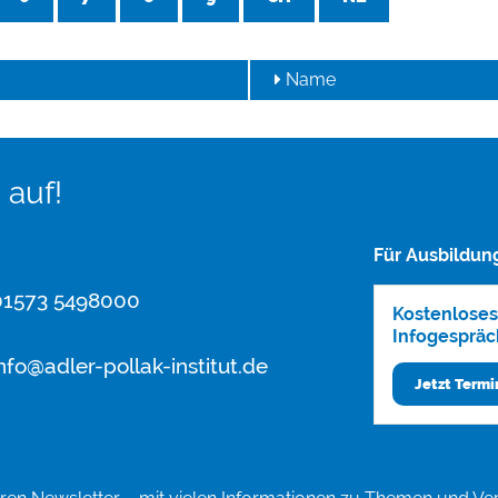
Name
 auf!
Für Ausbildun
1573 5498000
Kostenloses
Infogespräc
nfo@adler-pollak-institut.de
Jetzt Term