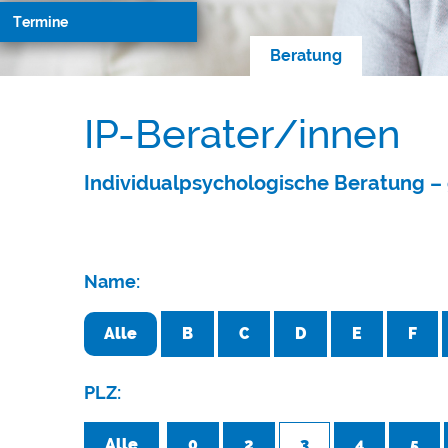
Termine
Beratung
IP-Berater/innen
Individualpsychologische Beratung – 
Name:
Alle
B
C
D
E
F
PLZ:
Alle
0
2
3
4
5