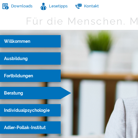
Downloads
Lesetipps
Kontakt
Für die Menschen.
M
Willkommen
Ausbildung
Fortbildungen
Beratung
Individualpsychologie
Adler-Pollak-Institut