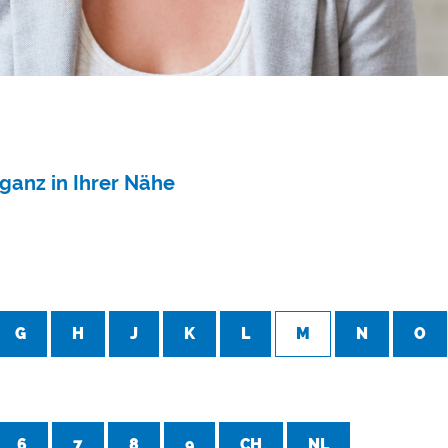
ganz in Ihrer Nähe
G
H
J
K
L
M
N
O
6
7
8
9
CH
NL