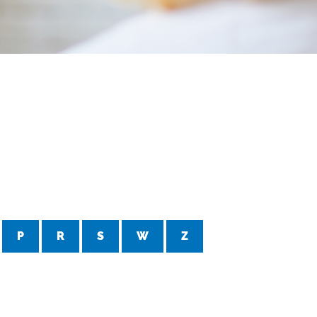
P
R
S
W
Z