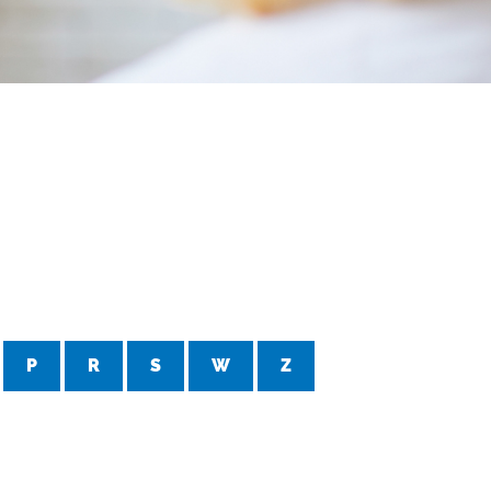
P
R
S
W
Z