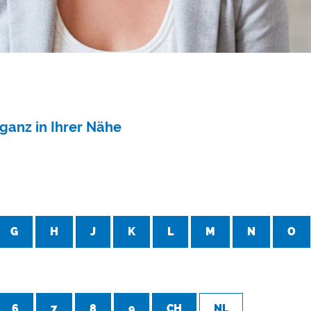
ganz in Ihrer Nähe
G
H
J
K
L
M
N
O
6
7
8
9
CH
NL