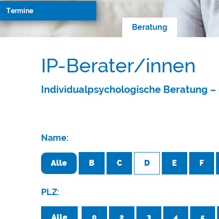
Termine
Beratung
IP-Berater/innen
Individualpsychologische Beratung – 
Name:
Alle
B
C
D
E
F
PLZ:
Alle
0
2
3
4
5