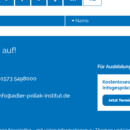
Name
 auf!
Für Ausbildun
1573 5498000
Kostenloses
Infogespräc
nfo@adler-pollak-institut.de
Jetzt Term