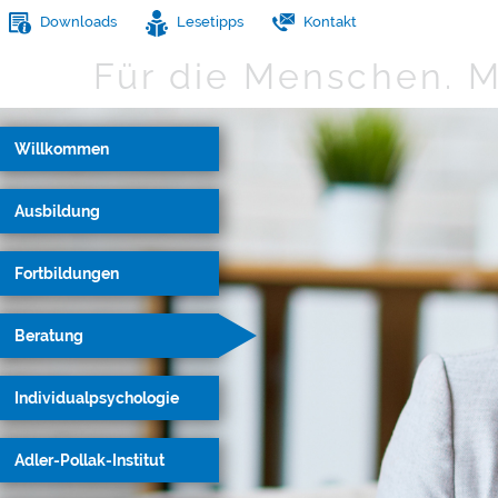
Downloads
Lesetipps
Kontakt
Für die Menschen.
M
Willkommen
Ausbildung
Fortbildungen
Beratung
Individualpsychologie
Adler-Pollak-Institut