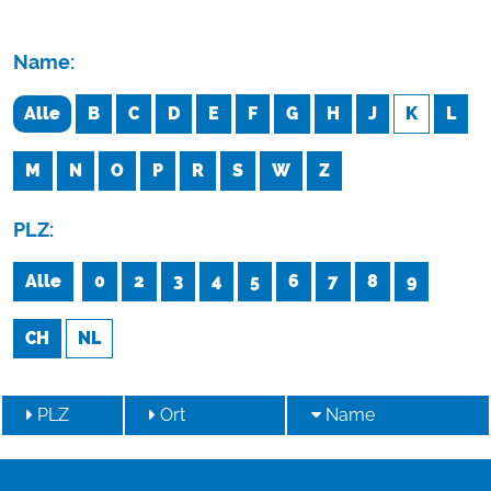
Name:
Alle
B
C
D
E
F
G
H
J
K
L
M
N
O
P
R
S
W
Z
PLZ:
Alle
0
2
3
4
5
6
7
8
9
CH
NL
PLZ
Ort
Name