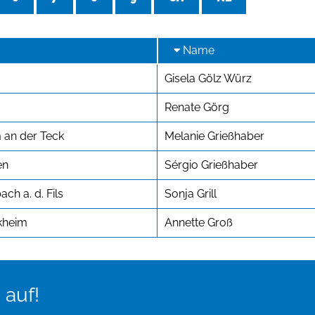
Name
Gisela Gölz Würz
Renate Görg
 an der Teck
Melanie Grießhaber
en
Sérgio Grießhaber
ch a. d. Fils
Sonja Grill
kheim
Annette Groß
 auf!