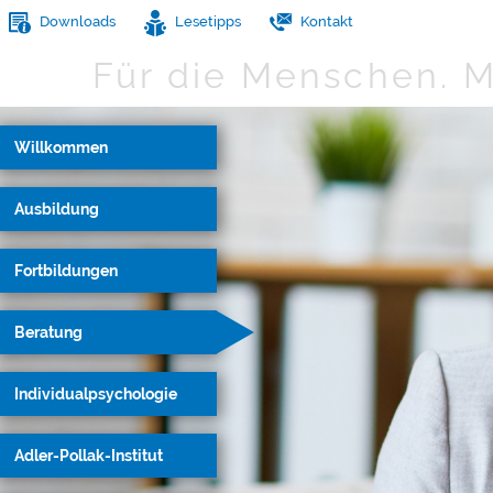
Downloads
Lesetipps
Kontakt
Für die Menschen.
M
Willkommen
Ausbildung
Fortbildungen
Beratung
Individualpsychologie
Adler-Pollak-Institut