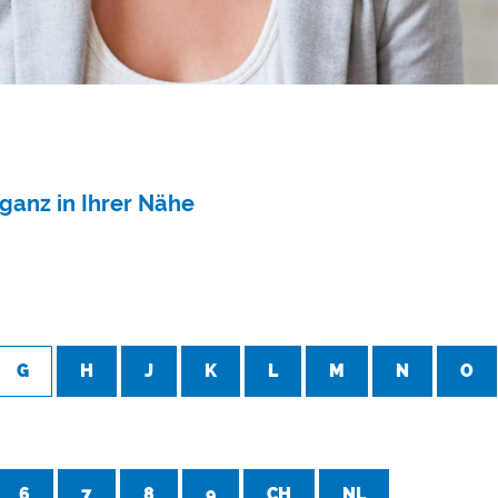
ganz in Ihrer Nähe
G
H
J
K
L
M
N
O
6
7
8
9
CH
NL