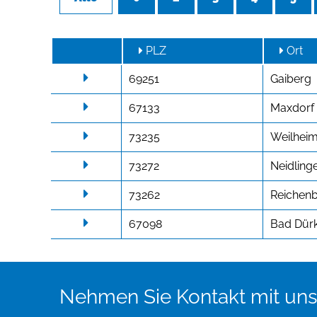
PLZ
Ort
69251
Gaiberg
67133
Maxdorf
73235
Weilheim
73272
Neidling
73262
Reichenba
67098
Bad Dür
Nehmen Sie Kontakt mit uns