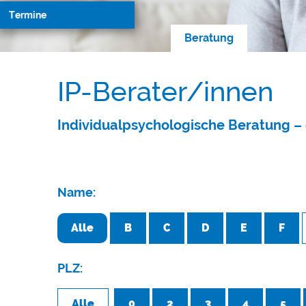
Termine
Beratung
IP-Berater/innen
Individualpsychologische Beratung – 
Name:
Alle
B
C
D
E
F
PLZ:
Alle
0
2
3
4
5