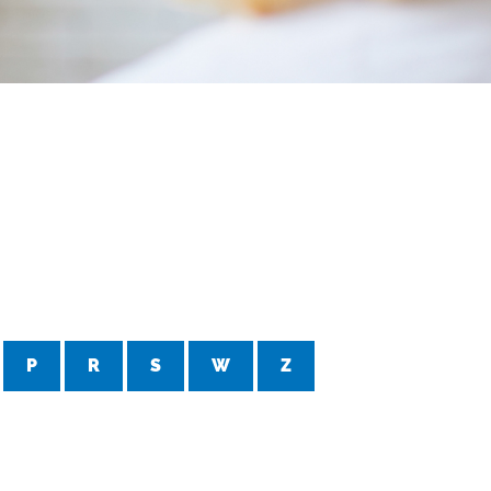
P
R
S
W
Z