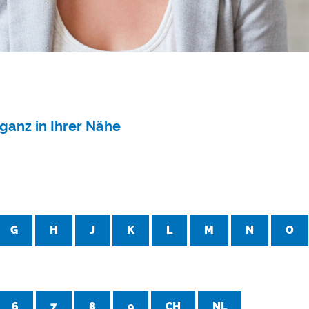
ganz in Ihrer Nähe
G
H
J
K
L
M
N
O
6
7
8
9
CH
NL