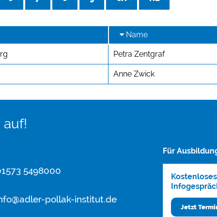
Name
rg
Petra Zentgraf
Anne Zwick
 auf!
Für Ausbildun
1573 5498000
Kostenloses
Infogespräc
nfo@adler-pollak-institut.de
Jetzt Term