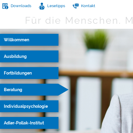
Downloads
Lesetipps
Kontakt
Für die Menschen.
M
Willkommen
Ausbildung
Fortbildungen
Beratung
Individualpsychologie
Adler-Pollak-Institut