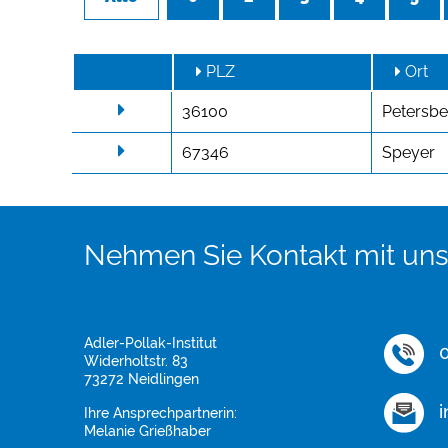
PLZ
Ort
36100
Petersbe
67346
Speyer
Nehmen Sie Kontakt mit uns
Adler-Pollak-Institut
0
Widerholtstr. 83
73272 Neidlingen
i
Ihre Ansprechpartnerin:
Melanie Grießhaber