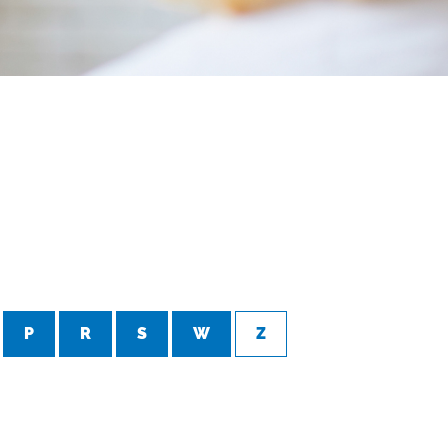
P
R
S
W
Z