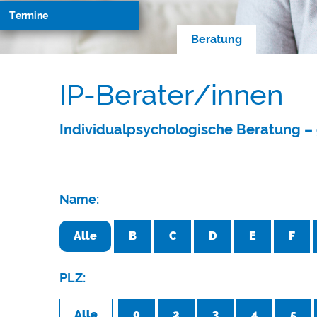
Termine
Beratung
IP-Berater/innen
Individualpsychologische Beratung – 
Name:
Alle
B
C
D
E
F
PLZ:
Alle
0
2
3
4
5