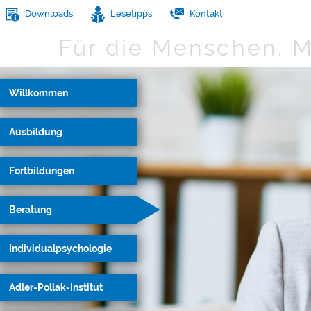
Downloads
Lesetipps
Kontakt
Für die Menschen.
M
Willkommen
Ausbildung
Fortbildungen
Beratung
Individualpsychologie
Adler-Pollak-Institut