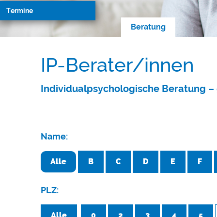
Termine
Beratung
IP-Berater/innen
Individualpsychologische Beratung – 
Name:
Alle
B
C
D
E
F
PLZ:
Alle
0
2
3
4
5