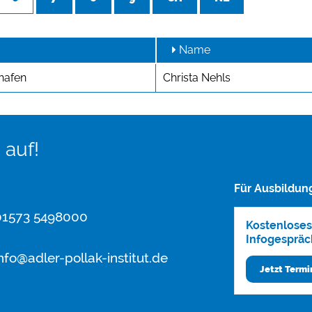
Name
hafen
Christa Nehls
 auf!
Für Ausbildun
1573 5498000
Kostenloses
Infogespräc
nfo@adler-pollak-institut.de
Jetzt Term