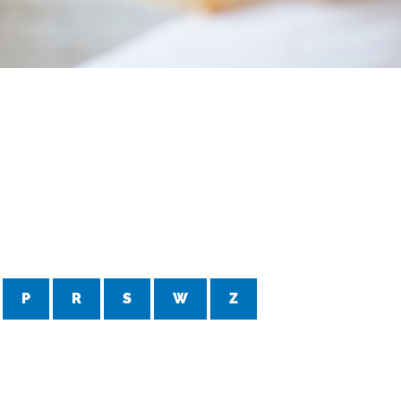
P
R
S
W
Z