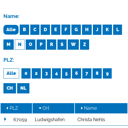
Name:
Alle
B
C
D
E
F
G
H
J
K
L
M
N
O
P
R
S
W
Z
PLZ:
Alle
0
2
3
4
5
6
7
8
9
CH
NL
PLZ
Ort
Name
67059
Ludwigshafen
Christa Nehls